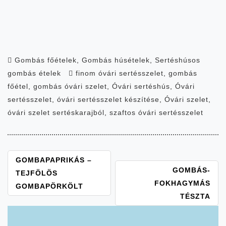
Gombás főételek
,
Gombás húsételek
,
Sertéshúsos
gombás ételek
finom óvári sertésszelet
,
gombás
főétel
,
gombás óvári szelet
,
Óvári sertéshús
,
Óvári
sertésszelet
,
óvári sertésszelet készítése
,
Óvári szelet
,
óvári szelet sertéskarajból
,
szaftos óvári sertésszelet
BEJEGYZÉS
GOMBAPAPRIKÁS –
GOMBÁS-
NAVIGÁCIÓ
TEJFÖLÖS
FOKHAGYMÁS
GOMBAPÖRKÖLT
TÉSZTA