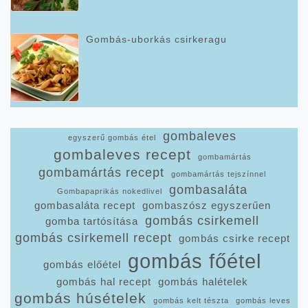
Gombás-uborkás csirkeragu
gombaleves
egyszerű gombás étel
gombaleves recept
gombamártás
gombamártás recept
gombamártás tejszínnel
gombasaláta
Gombapaprikás nokedlivel
gombasaláta recept
gombaszósz egyszerűen
gombás csirkemell
gomba tartósítása
gombás csirkemell recept
gombás csirke recept
gombás főétel
gombás előétel
gombás hal recept
gombás halételek
gombás húsételek
gombás kelt tészta
gombás leves