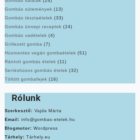
Gombás saláták
(25)
Gombás sütemények
(13)
Gombás tésztaételek
(33)
Gombás ünnepi receptek
(24)
Gombás vadételek
(4)
Grillezett gomba
(7)
Húsmentes vegán gombaételek
(51)
Rántott gombás ételek
(11)
Sertéshúsos gombás ételek
(32)
Töltött gombafejek
(16)
Rólunk
Szerkesztő:
Vajda Márta
Email:
info@gombas-etelek.hu
Blogmotor:
Wordpress
Tárhely:
Tárhely.eu