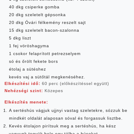
40 dkg csiperke gomba
20 dkg szeletelt gépsonka
20 dkg Óvári félkemény reszelt sajt
15 dkg szeletelt bacon-szalonna
5 dkg liszt
1 fej vöröshagyma
1 csokor felaprított petrezselyem
só és őrölt fekete bors
étolaj a sütéshez
kevés vaj a sütőtál megkenéséhez.
Elkészítési idő:
60 perc (előkészítéssel együtt)
Nehézségi szint:
Közepes
Elkészítés menete:
A sertéshús vágjuk ujjnyi vastag szeletekre, sózzuk be
mindkét oldalát alaposan sóval és forgassuk lisztbe.
Kevés étolajon pirítsuk meg a sertéshús, ha kész
vagyunk tegyük bele egy tálba a húsokat.