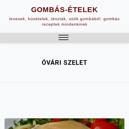
Skip
GOMBÁS-ÉTELEK
to
content
levesek, húsételek, tészták, sütik gombából: gombás
receptek mindenkinek
Close
Menu
ÓVÁRI SZELET