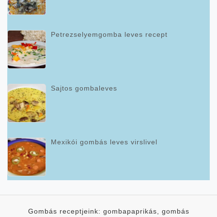
Petrezselyemgomba leves recept
Sajtos gombaleves
Mexikói gombás leves virslivel
Gombás receptjeink: gombapaprikás, gombás