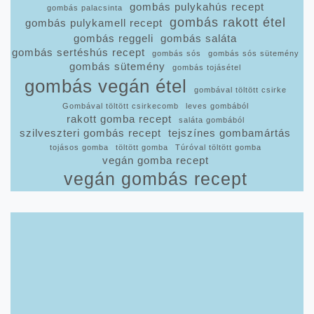
gombás pulykahús recept
gombás palacsinta
gombás rakott étel
gombás pulykamell recept
gombás reggeli
gombás saláta
gombás sertéshús recept
gombás sós
gombás sós sütemény
gombás sütemény
gombás tojásétel
gombás vegán étel
gombával töltött csirke
Gombával töltött csirkecomb
leves gombából
rakott gomba recept
saláta gombából
szilveszteri gombás recept
tejszínes gombamártás
tojásos gomba
töltött gomba
Túróval töltött gomba
vegán gomba recept
vegán gombás recept