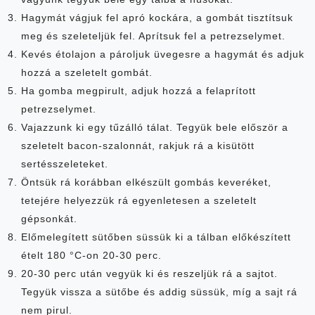
Hagymát vágjuk fel apró kockára, a gombát tisztítsuk
meg és szeleteljük fel. Aprítsuk fel a petrezselymet.
Kevés étolajon a pároljuk üvegesre a hagymát és adjuk
hozzá a szeletelt gombát.
Ha gomba megpirult, adjuk hozzá a felaprított
petrezselymet.
Vajazzunk ki egy tűzálló tálat. Tegyük bele először a
szeletelt bacon-szalonnát, rakjuk rá a kisütött
sertésszeleteket.
Öntsük rá korábban elkészült gombás keveréket,
tetejére helyezzük rá egyenletesen a szeletelt
gépsonkát.
Előmelegített sütőben süssük ki a tálban előkészített
ételt 180 °C-on 20-30 perc.
20-30 perc után vegyük ki és reszeljük rá a sajtot.
Tegyük vissza a sütőbe és addig süssük, míg a sajt rá
nem pirul.