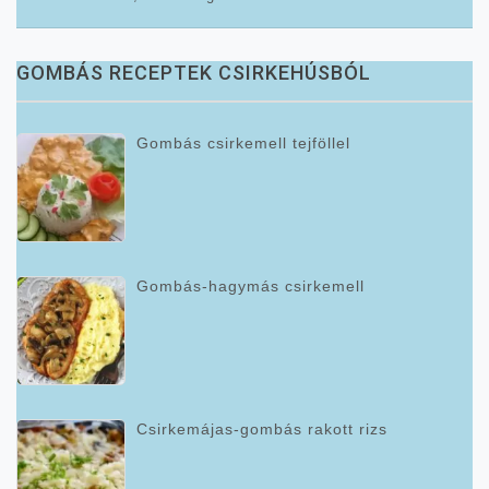
GOMBÁS RECEPTEK CSIRKEHÚSBÓL
Gombás csirkemell tejföllel
Gombás-hagymás csirkemell
Csirkemájas-gombás rakott rizs