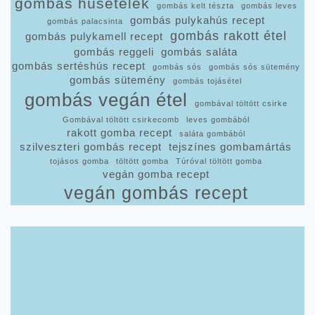
gombás húsételek
gombás kelt tészta
gombás leves
gombás pulykahús recept
gombás palacsinta
gombás rakott étel
gombás pulykamell recept
gombás reggeli
gombás saláta
gombás sertéshús recept
gombás sós
gombás sós sütemény
gombás sütemény
gombás tojásétel
gombás vegán étel
gombával töltött csirke
Gombával töltött csirkecomb
leves gombából
rakott gomba recept
saláta gombából
szilveszteri gombás recept
tejszínes gombamártás
tojásos gomba
töltött gomba
Túróval töltött gomba
vegán gomba recept
vegán gombás recept