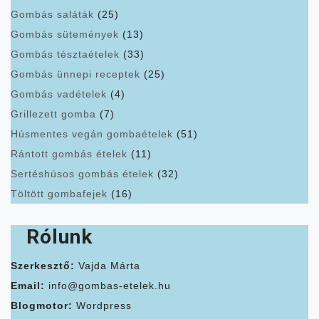
Gombás saláták
(25)
Gombás sütemények
(13)
Gombás tésztaételek
(33)
Gombás ünnepi receptek
(25)
Gombás vadételek
(4)
Grillezett gomba
(7)
Húsmentes vegán gombaételek
(51)
Rántott gombás ételek
(11)
Sertéshúsos gombás ételek
(32)
Töltött gombafejek
(16)
Rólunk
Szerkesztő:
Vajda Márta
Email:
info@gombas-etelek.hu
Blogmotor:
Wordpress