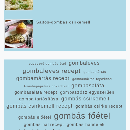
Sajtos-gombás csirkemell
gombaleves
egyszerű gombás étel
gombaleves recept
gombamártás
gombamártás recept
gombamártás tejszínnel
gombasaláta
Gombapaprikás nokedlivel
gombasaláta recept
gombaszósz egyszerűen
gombás csirkemell
gomba tartósítása
gombás csirkemell recept
gombás csirke recept
gombás főétel
gombás előétel
gombás hal recept
gombás halételek