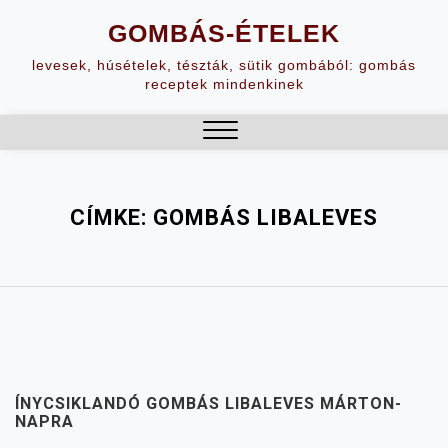
Skip
GOMBÁS-ÉTELEK
to
content
levesek, húsételek, tészták, sütik gombából: gombás
receptek mindenkinek
Close
Menu
CÍMKE:
GOMBÁS LIBALEVES
ÍNYCSIKLANDÓ GOMBÁS LIBALEVES MÁRTON-
NAPRA