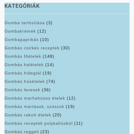
KATEGÓRIÁK
Gomba tartósítása
(3)
Gombakrémek
(12)
Gombapaprikás
(10)
Gombás csirkés receptek
(30)
Gombás főételek
(148)
Gombás halételek
(14)
Gombás hidegtál
(19)
Gombás húsételek
(74)
Gombás levesek
(36)
Gombás marhahúsos ételek
(12)
Gombás mártások, szószok
(19)
Gombás rakott ételek
(20)
Gombás receptek pulykahúsból
(11)
Gombás reggeli
(23)