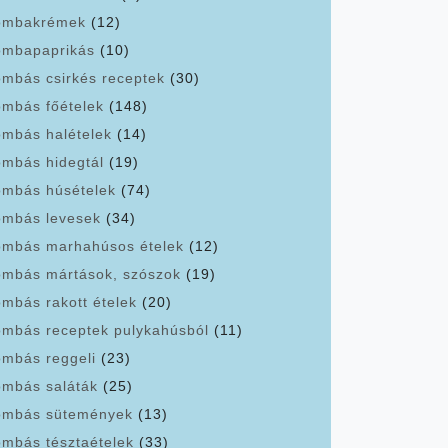
ombakrémek
(12)
mbapaprikás
(10)
mbás csirkés receptek
(30)
mbás főételek
(148)
mbás halételek
(14)
mbás hidegtál
(19)
mbás húsételek
(74)
mbás levesek
(34)
mbás marhahúsos ételek
(12)
mbás mártások, szószok
(19)
mbás rakott ételek
(20)
mbás receptek pulykahúsból
(11)
mbás reggeli
(23)
mbás saláták
(25)
mbás sütemények
(13)
mbás tésztaételek
(33)