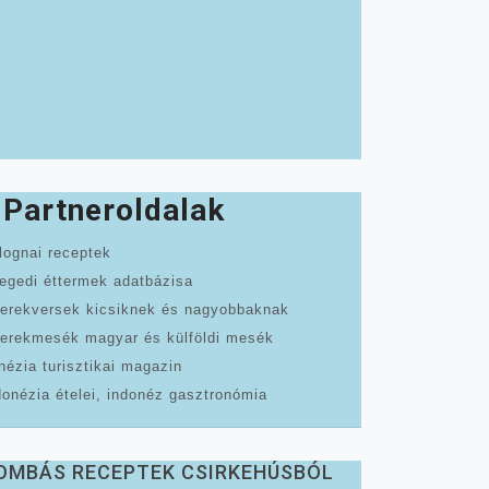
Partneroldalak
lognai receptek
egedi éttermek adatbázisa
erekversek kicsiknek és nagyobbaknak
erekmesék magyar és külföldi mesék
nézia turisztikai magazin
donézia ételei, indonéz gasztronómia
OMBÁS RECEPTEK CSIRKEHÚSBÓL