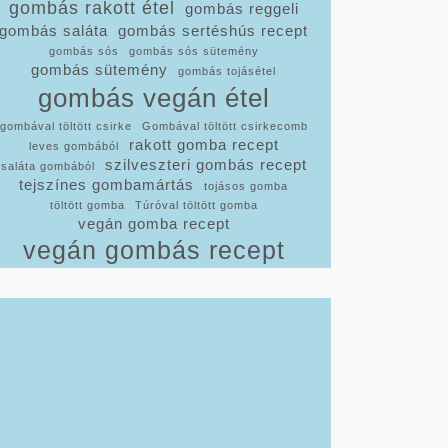
gombás rakott étel
gombás reggeli
gombás saláta
gombás sertéshús recept
gombás sós
gombás sós sütemény
gombás sütemény
gombás tojásétel
gombás vegán étel
gombával töltött csirke
Gombával töltött csirkecomb
rakott gomba recept
leves gombából
szilveszteri gombás recept
saláta gombából
tejszínes gombamártás
tojásos gomba
töltött gomba
Túróval töltött gomba
vegán gomba recept
vegán gombás recept