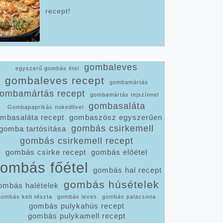
recept!
gombaleves
egyszerű gombás étel
gombaleves recept
gombamártás
ombamártás recept
gombamártás tejszínnel
gombasaláta
Gombapaprikás nokedlivel
mbasaláta recept
gombaszósz egyszerűen
gombás csirkemell
gomba tartósítása
gombás csirkemell recept
gombás csirke recept
gombás előétel
ombás főétel
gombás hal recept
gombás húsételek
ombás halételek
gombás kelt tészta
gombás leves
gombás palacsinta
gombás pulykahús recept
gombás pulykamell recept