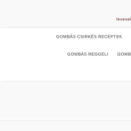
Skip
to
content
levese
GOMBÁS CSIRKÉS RECEPTEK
GOMBÁS REGGELI
GOMB