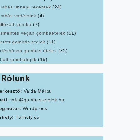
mbás ünnepi receptek
(24)
mbás vadételek
(4)
illezett gomba
(7)
smentes vegán gombaételek
(51)
ntott gombás ételek
(11)
rtéshúsos gombás ételek
(32)
ltött gombafejek
(16)
Rólunk
erkesztő:
Vajda Márta
ail:
info@gombas-etelek.hu
ogmotor:
Wordpress
rhely:
Tárhely.eu