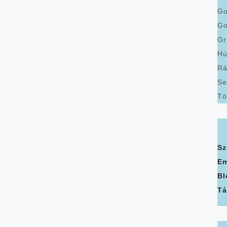
Go
Go
Gr
Hú
Rá
Se
Tö
Sz
Em
Bl
Tá