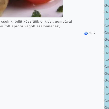
G
Go
Go
 cseh knédlit készítjük el kicsit gombával
Go
rított apróra vágott szalonnának,.
Go
262
Go
Go
Go
Go
Go
Go
Go
Go
Go
Go
Go