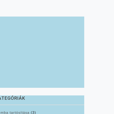
ATEGÓRIÁK
mba tartósítása
(3)