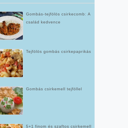
Gombás-tejfölös csirkecomb: A
család kedvence
Tejfölös gombás csirkepaprikás
Gombás csirkemell tejföllel
5+1 finom és szaftos csirkemell