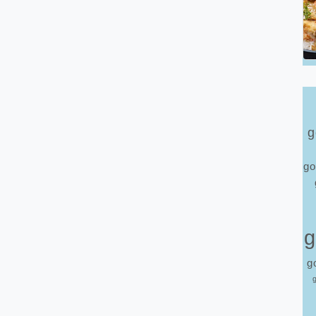
g
go
g
g