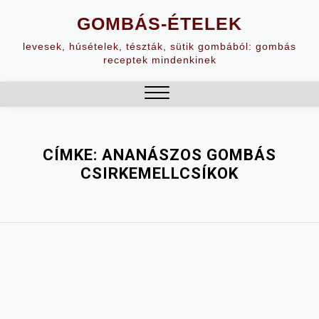
Skip
GOMBÁS-ÉTELEK
to
content
levesek, húsételek, tészták, sütik gombából: gombás
receptek mindenkinek
Close
Menu
CÍMKE:
ANANÁSZOS GOMBÁS
CSIRKEMELLCSÍKOK