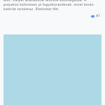
lesz, melyet ananásszal teszünk különlegessé. A
pulyahús különösen jó fogyókúrázóknak, mivel kevés
kalóriát tartalmaz. Ételünket főtt.
97