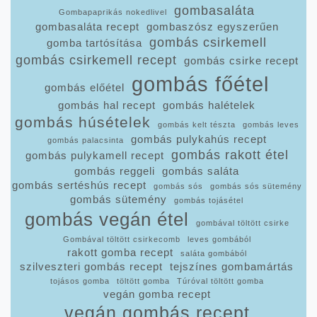
gombasaláta
Gombapaprikás nokedlivel
gombasaláta recept
gombaszósz egyszerűen
gombás csirkemell
gomba tartósítása
gombás csirkemell recept
gombás csirke recept
gombás főétel
gombás előétel
gombás hal recept
gombás halételek
gombás húsételek
gombás kelt tészta
gombás leves
gombás pulykahús recept
gombás palacsinta
gombás rakott étel
gombás pulykamell recept
gombás reggeli
gombás saláta
gombás sertéshús recept
gombás sós
gombás sós sütemény
gombás sütemény
gombás tojásétel
gombás vegán étel
gombával töltött csirke
Gombával töltött csirkecomb
leves gombából
rakott gomba recept
saláta gombából
szilveszteri gombás recept
tejszínes gombamártás
tojásos gomba
töltött gomba
Túróval töltött gomba
vegán gomba recept
vegán gombás recept