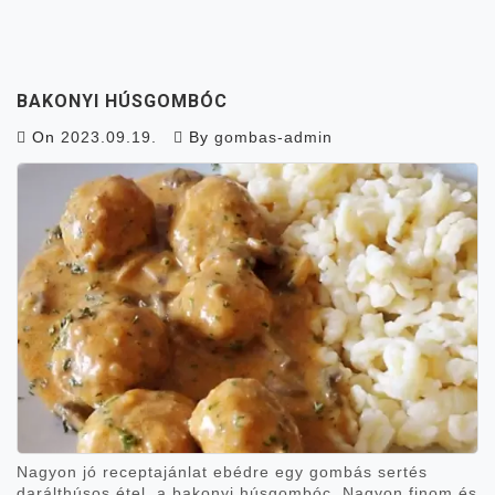
BAKONYI HÚSGOMBÓC
On
2023.09.19.
By
gombas-admin
Nagyon jó receptajánlat ebédre egy gombás sertés
darálthúsos étel, a bakonyi húsgombóc. Nagyon finom és