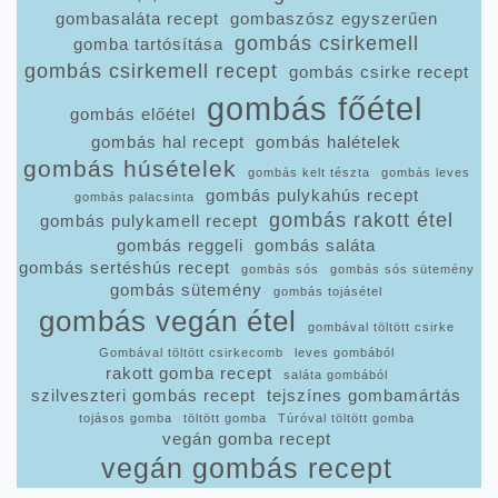
gombasaláta recept
gombaszósz egyszerűen
gombás csirkemell
gomba tartósítása
gombás csirkemell recept
gombás csirke recept
gombás főétel
gombás előétel
gombás hal recept
gombás halételek
gombás húsételek
gombás kelt tészta
gombás leves
gombás pulykahús recept
gombás palacsinta
gombás rakott étel
gombás pulykamell recept
gombás reggeli
gombás saláta
gombás sertéshús recept
gombás sós
gombás sós sütemény
gombás sütemény
gombás tojásétel
gombás vegán étel
gombával töltött csirke
Gombával töltött csirkecomb
leves gombából
rakott gomba recept
saláta gombából
szilveszteri gombás recept
tejszínes gombamártás
tojásos gomba
töltött gomba
Túróval töltött gomba
vegán gomba recept
vegán gombás recept