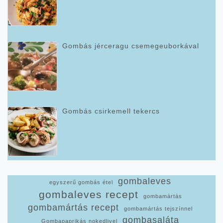
Gombás jérceragu csemegeuborkával
Gombás csirkemell tekercs
gombaleves
egyszerű gombás étel
gombaleves recept
gombamártás
gombamártás recept
gombamártás tejszínnel
gombasaláta
Gombapaprikás nokedlivel