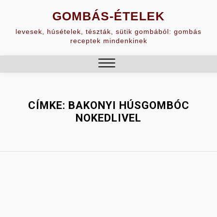
Skip
GOMBÁS-ÉTELEK
to
content
levesek, húsételek, tészták, sütik gombából: gombás
receptek mindenkinek
Close
Menu
CÍMKE:
BAKONYI HÚSGOMBÓC
NOKEDLIVEL