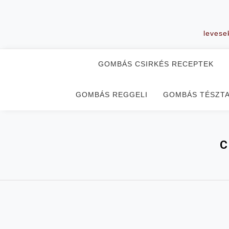
Skip
to
content
levese
GOMBÁS CSIRKÉS RECEPTEK
GOMBÁS REGGELI
GOMBÁS TÉSZT
C