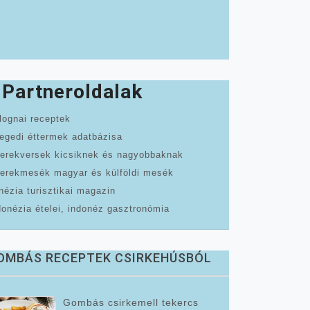
Partneroldalak
lognai receptek
egedi éttermek adatbázisa
erekversek kicsiknek és nagyobbaknak
erekmesék magyar és külföldi mesék
nézia turisztikai magazin
donézia ételei, indonéz gasztronómia
OMBÁS RECEPTEK CSIRKEHÚSBÓL
Gombás csirkemell tekercs