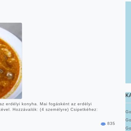
K
 erdélyi konyha. Mai fogásként az erdélyi
tkével. Hozzávalók: (4 személyre) Csipetkéhez:
Go
G
835
Go