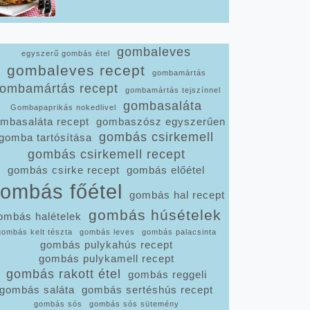
gombaleves
egyszerű gombás étel
gombaleves recept
gombamártás
ombamártás recept
gombamártás tejszínnel
gombasaláta
Gombapaprikás nokedlivel
mbasaláta recept
gombaszósz egyszerűen
gombás csirkemell
gomba tartósítása
gombás csirkemell recept
gombás csirke recept
gombás előétel
ombás főétel
gombás hal recept
gombás húsételek
ombás halételek
gombás kelt tészta
gombás leves
gombás palacsinta
gombás pulykahús recept
gombás pulykamell recept
gombás rakott étel
gombás reggeli
gombás saláta
gombás sertéshús recept
gombás sós
gombás sós sütemény