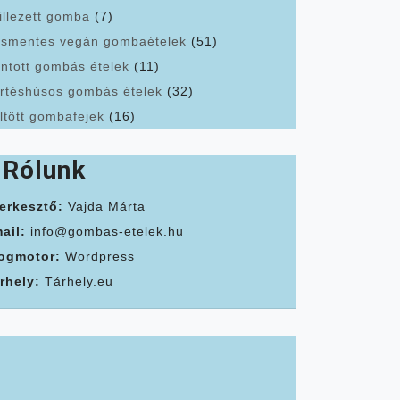
illezett gomba
(7)
smentes vegán gombaételek
(51)
ntott gombás ételek
(11)
rtéshúsos gombás ételek
(32)
ltött gombafejek
(16)
Rólunk
erkesztő:
Vajda Márta
ail:
info@gombas-etelek.hu
ogmotor:
Wordpress
rhely:
Tárhely.eu