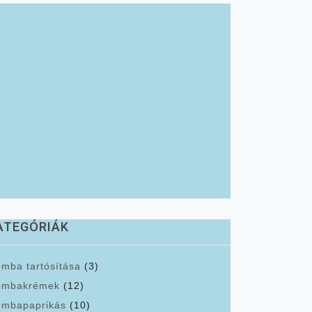
ATEGÓRIÁK
mba tartósítása
(3)
ombakrémek
(12)
mbapaprikás
(10)