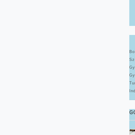
Bo
Sz
Gy
Gy
Tu
In
G