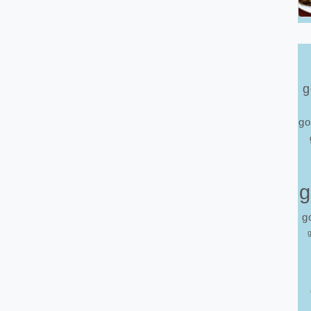
g
go
g
g