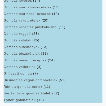
Gombás levesek
(34)
Gombás marhahúsos ételek
(12)
Gombás mártások, szószok
(19)
Gombás rakott ételek
(20)
Gombás receptek pulykahúsból
(11)
Gombás reggeli
(23)
Gombás saláták
(25)
Gombás sütemények
(13)
Gombás tésztaételek
(33)
Gombás ünnepi receptek
(24)
Gombás vadételek
(4)
Grillezett gomba
(7)
Húsmentes vegán gombaételek
(51)
Rántott gombás ételek
(11)
Sertéshúsos gombás ételek
(32)
Töltött gombafejek
(16)