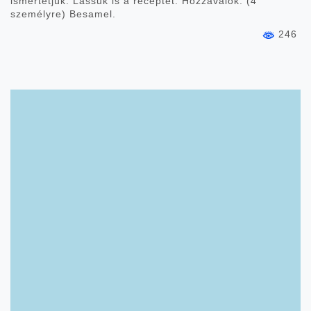
ismertetjük. Lássuk is a receptet. Hozzávalók: (4
személyre) Besamel.
246