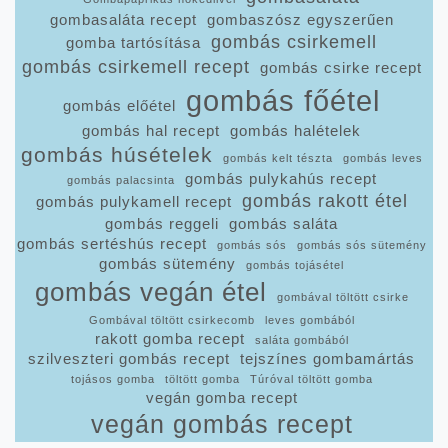
gombasaláta recept
gombaszósz egyszerűen
gombás csirkemell
gomba tartósítása
gombás csirkemell recept
gombás csirke recept
gombás főétel
gombás előétel
gombás hal recept
gombás halételek
gombás húsételek
gombás kelt tészta
gombás leves
gombás pulykahús recept
gombás palacsinta
gombás rakott étel
gombás pulykamell recept
gombás reggeli
gombás saláta
gombás sertéshús recept
gombás sós
gombás sós sütemény
gombás sütemény
gombás tojásétel
gombás vegán étel
gombával töltött csirke
Gombával töltött csirkecomb
leves gombából
rakott gomba recept
saláta gombából
szilveszteri gombás recept
tejszínes gombamártás
tojásos gomba
töltött gomba
Túróval töltött gomba
vegán gomba recept
vegán gombás recept