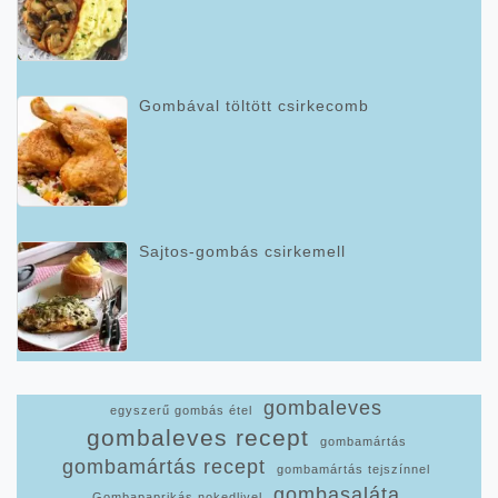
Gombával töltött csirkecomb
Sajtos-gombás csirkemell
gombaleves
egyszerű gombás étel
gombaleves recept
gombamártás
gombamártás recept
gombamártás tejszínnel
gombasaláta
Gombapaprikás nokedlivel