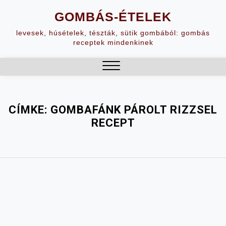
Skip
GOMBÁS-ÉTELEK
to
content
levesek, húsételek, tészták, sütik gombából: gombás
receptek mindenkinek
Close
Menu
CÍMKE:
GOMBAFÁNK PÁROLT RIZZSEL
RECEPT