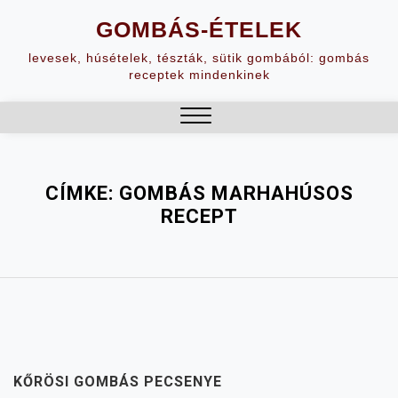
Skip
GOMBÁS-ÉTELEK
to
content
levesek, húsételek, tészták, sütik gombából: gombás
receptek mindenkinek
Close
Menu
CÍMKE:
GOMBÁS MARHAHÚSOS
RECEPT
KŐRÖSI GOMBÁS PECSENYE