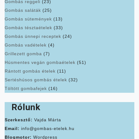
Gombás reggeli
(23)
Gombás saláták
(25)
Gombás sütemények
(13)
Gombás tésztaételek
(33)
Gombás ünnepi receptek
(24)
Gombás vadételek
(4)
Grillezett gomba
(7)
Húsmentes vegán gombaételek
(51)
Rántott gombás ételek
(11)
Sertéshúsos gombás ételek
(32)
Töltött gombafejek
(16)
Rólunk
Szerkesztő:
Vajda Márta
Email:
info@gombas-etelek.hu
Blogmotor:
Wordpress