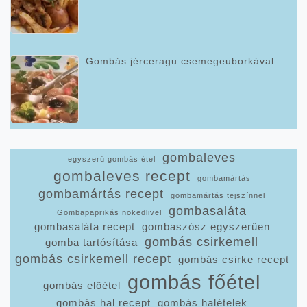
Gombás jérceragu csemegeuborkával
gombaleves
egyszerű gombás étel
gombaleves recept
gombamártás
gombamártás recept
gombamártás tejszínnel
gombasaláta
Gombapaprikás nokedlivel
gombasaláta recept
gombaszósz egyszerűen
gombás csirkemell
gomba tartósítása
gombás csirkemell recept
gombás csirke recept
gombás főétel
gombás előétel
gombás hal recept
gombás halételek