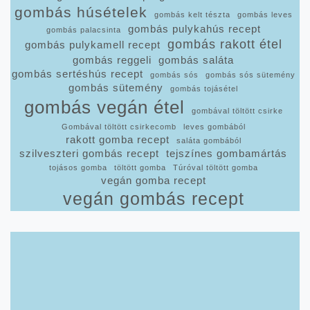
gombás húsételek
gombás kelt tészta
gombás leves
gombás pulykahús recept
gombás palacsinta
gombás rakott étel
gombás pulykamell recept
gombás reggeli
gombás saláta
gombás sertéshús recept
gombás sós
gombás sós sütemény
gombás sütemény
gombás tojásétel
gombás vegán étel
gombával töltött csirke
Gombával töltött csirkecomb
leves gombából
rakott gomba recept
saláta gombából
szilveszteri gombás recept
tejszínes gombamártás
tojásos gomba
töltött gomba
Túróval töltött gomba
vegán gomba recept
vegán gombás recept