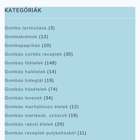
KATEGÓRIÁK
Gomba tartósítása
(3)
Gombakrémek
(12)
Gombapaprikás
(10)
Gombás csirkés receptek
(30)
Gombás főételek
(148)
Gombás halételek
(14)
Gombás hidegtál
(19)
Gombás húsételek
(74)
Gombás levesek
(34)
Gombás marhahúsos ételek
(12)
Gombás mártások, szószok
(19)
Gombás rakott ételek
(20)
Gombás receptek pulykahúsból
(11)