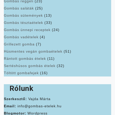
Gombás reggeli
(23)
Gombás saláták
(25)
Gombás sütemények
(13)
Gombás tésztaételek
(33)
Gombás ünnepi receptek
(24)
Gombás vadételek
(4)
Grillezett gomba
(7)
Húsmentes vegán gombaételek
(51)
Rántott gombás ételek
(11)
Sertéshúsos gombás ételek
(32)
Töltött gombafejek
(16)
Rólunk
Szerkesztő:
Vajda Márta
Email:
info@gombas-etelek.hu
Blogmotor:
Wordpress