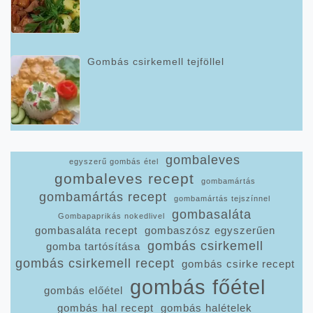
Gombás csirkemell tejföllel
gombaleves
egyszerű gombás étel
gombaleves recept
gombamártás
gombamártás recept
gombamártás tejszínnel
gombasaláta
Gombapaprikás nokedlivel
gombasaláta recept
gombaszósz egyszerűen
gombás csirkemell
gomba tartósítása
gombás csirkemell recept
gombás csirke recept
gombás főétel
gombás előétel
gombás hal recept
gombás halételek