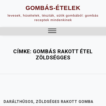
Skip
GOMBÁS-ÉTELEK
to
content
levesek, húsételek, tészták, sütik gombából: gombás
receptek mindenkinek
Close
Menu
CÍMKE:
GOMBÁS RAKOTT ÉTEL
ZÖLDSÉGGES
DARÁLTHÚSOS, ZÖLDSÉGES RAKOTT GOMBA