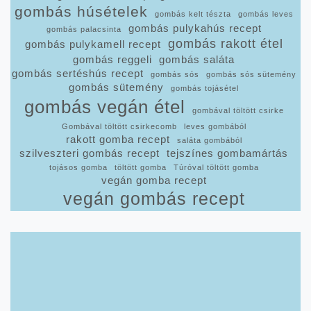
gombás húsételek
gombás kelt tészta
gombás leves
gombás pulykahús recept
gombás palacsinta
gombás rakott étel
gombás pulykamell recept
gombás reggeli
gombás saláta
gombás sertéshús recept
gombás sós
gombás sós sütemény
gombás sütemény
gombás tojásétel
gombás vegán étel
gombával töltött csirke
Gombával töltött csirkecomb
leves gombából
rakott gomba recept
saláta gombából
szilveszteri gombás recept
tejszínes gombamártás
tojásos gomba
töltött gomba
Túróval töltött gomba
vegán gomba recept
vegán gombás recept