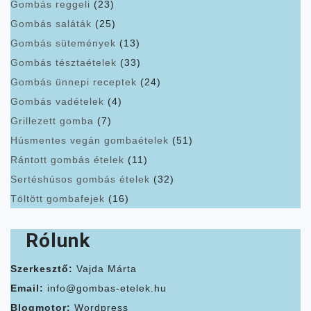
Gombás reggeli
(23)
Gombás saláták
(25)
Gombás sütemények
(13)
Gombás tésztaételek
(33)
Gombás ünnepi receptek
(24)
Gombás vadételek
(4)
Grillezett gomba
(7)
Húsmentes vegán gombaételek
(51)
Rántott gombás ételek
(11)
Sertéshúsos gombás ételek
(32)
Töltött gombafejek
(16)
Rólunk
Szerkesztő:
Vajda Márta
Email:
info@gombas-etelek.hu
Blogmotor:
Wordpress