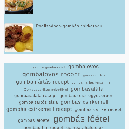
Padlizsános-gombás csirkeragu
gombaleves
egyszerű gombás étel
gombaleves recept
gombamártás
gombamártás recept
gombamártás tejszínnel
gombasaláta
Gombapaprikás nokedlivel
gombasaláta recept
gombaszósz egyszerűen
gombás csirkemell
gomba tartósítása
gombás csirkemell recept
gombás csirke recept
gombás főétel
gombás előétel
gombás hal recept
gombás halételek