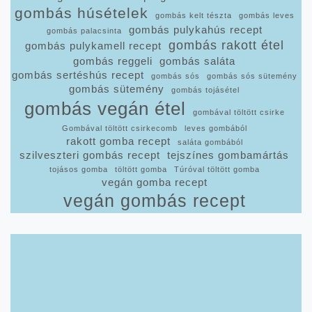
gombás húsételek
gombás kelt tészta
gombás leves
gombás pulykahús recept
gombás palacsinta
gombás rakott étel
gombás pulykamell recept
gombás reggeli
gombás saláta
gombás sertéshús recept
gombás sós
gombás sós sütemény
gombás sütemény
gombás tojásétel
gombás vegán étel
gombával töltött csirke
Gombával töltött csirkecomb
leves gombából
rakott gomba recept
saláta gombából
szilveszteri gombás recept
tejszínes gombamártás
tojásos gomba
töltött gomba
Túróval töltött gomba
vegán gomba recept
vegán gombás recept