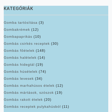
KATEGÓRIÁK
Gomba tartósítása
(3)
Gombakrémek
(12)
Gombapaprikás
(10)
Gombás csirkés receptek
(30)
Gombás főételek
(148)
Gombás halételek
(14)
Gombás hidegtál
(19)
Gombás húsételek
(74)
Gombás levesek
(34)
Gombás marhahúsos ételek
(12)
Gombás mártások, szószok
(19)
Gombás rakott ételek
(20)
Gombás receptek pulykahúsból
(11)