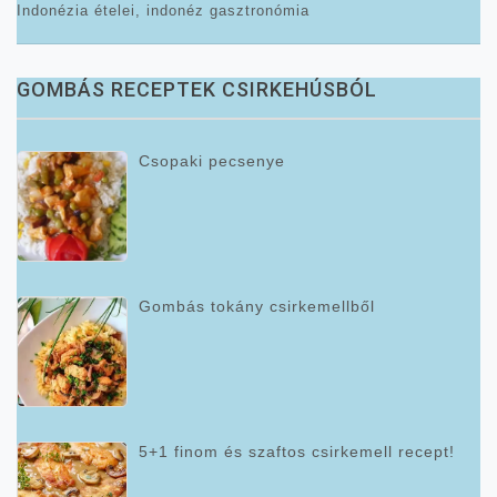
Indonézia ételei, indonéz gasztronómia
GOMBÁS RECEPTEK CSIRKEHÚSBÓL
Csopaki pecsenye
Gombás tokány csirkemellből
5+1 finom és szaftos csirkemell recept!