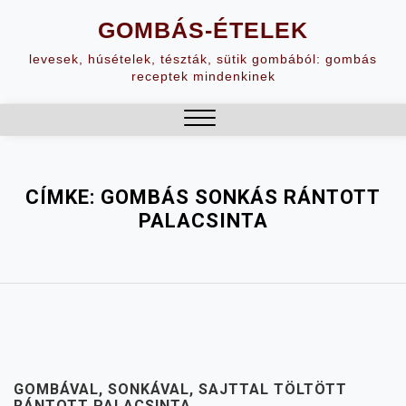
Skip
GOMBÁS-ÉTELEK
to
content
levesek, húsételek, tészták, sütik gombából: gombás
receptek mindenkinek
Close
Menu
CÍMKE:
GOMBÁS SONKÁS RÁNTOTT
PALACSINTA
GOMBÁVAL, SONKÁVAL, SAJTTAL TÖLTÖTT
RÁNTOTT PALACSINTA