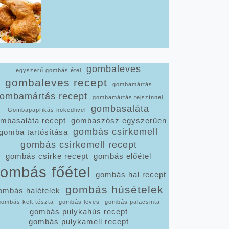
gombaleves
egyszerű gombás étel
gombaleves recept
gombamártás
ombamártás recept
gombamártás tejszínnel
gombasaláta
Gombapaprikás nokedlivel
mbasaláta recept
gombaszósz egyszerűen
gombás csirkemell
gomba tartósítása
gombás csirkemell recept
gombás csirke recept
gombás előétel
ombás főétel
gombás hal recept
gombás húsételek
ombás halételek
gombás kelt tészta
gombás leves
gombás palacsinta
gombás pulykahús recept
gombás pulykamell recept