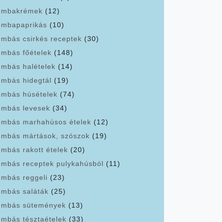
ombakrémek
(12)
mbapaprikás
(10)
mbás csirkés receptek
(30)
mbás főételek
(148)
mbás halételek
(14)
mbás hidegtál
(19)
mbás húsételek
(74)
mbás levesek
(34)
mbás marhahúsos ételek
(12)
mbás mártások, szószok
(19)
mbás rakott ételek
(20)
mbás receptek pulykahúsból
(11)
mbás reggeli
(23)
mbás saláták
(25)
mbás sütemények
(13)
mbás tésztaételek
(33)