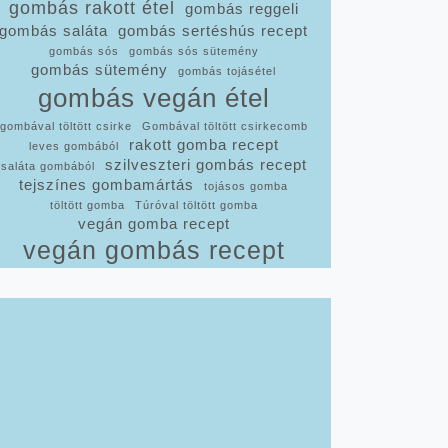
gombás rakott étel
gombás reggeli
gombás saláta
gombás sertéshús recept
gombás sós
gombás sós sütemény
gombás sütemény
gombás tojásétel
gombás vegán étel
gombával töltött csirke
Gombával töltött csirkecomb
rakott gomba recept
leves gombából
szilveszteri gombás recept
saláta gombából
tejszínes gombamártás
tojásos gomba
töltött gomba
Túróval töltött gomba
vegán gomba recept
vegán gombás recept