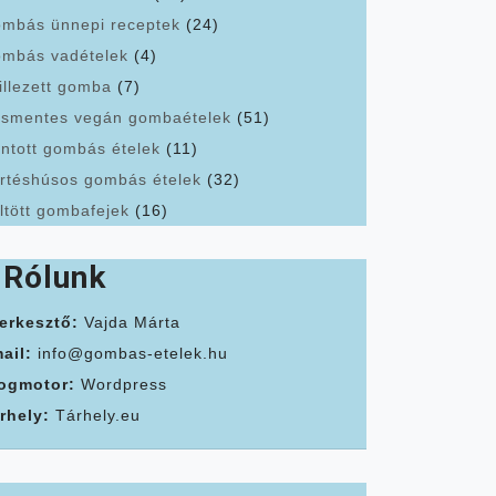
mbás ünnepi receptek
(24)
mbás vadételek
(4)
illezett gomba
(7)
smentes vegán gombaételek
(51)
ntott gombás ételek
(11)
rtéshúsos gombás ételek
(32)
ltött gombafejek
(16)
Rólunk
erkesztő:
Vajda Márta
ail:
info@gombas-etelek.hu
ogmotor:
Wordpress
rhely:
Tárhely.eu