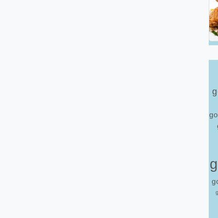
g
go
g
g