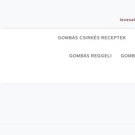
Skip
to
content
levese
GOMBÁS CSIRKÉS RECEPTEK
GOMBÁS REGGELI
GOMB