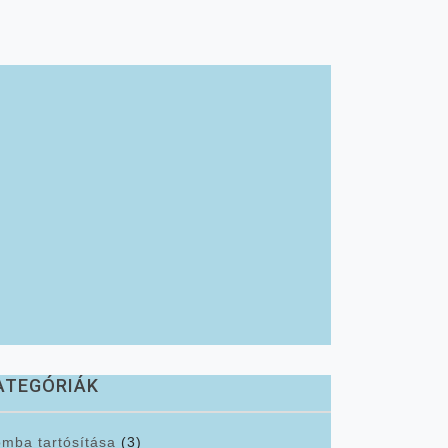
ATEGÓRIÁK
mba tartósítása
(3)