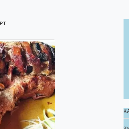
EPT
K
Go