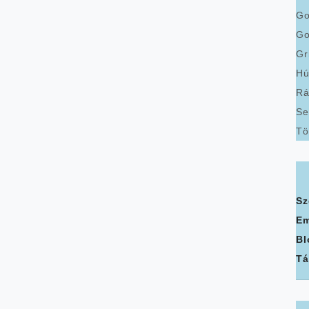
Go
Go
Gr
Hú
Rá
Se
Tö
Sz
Em
Bl
Tá