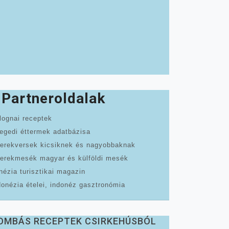
Partneroldalak
lognai receptek
egedi éttermek adatbázisa
erekversek kicsiknek és nagyobbaknak
erekmesék magyar és külföldi mesék
nézia turisztikai magazin
donézia ételei, indonéz gasztronómia
OMBÁS RECEPTEK CSIRKEHÚSBÓL