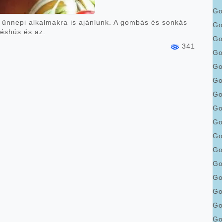
G
it ünnepi alkalmakra is ajánlunk. A gombás és sonkás
Go
téshús és az.
Go
341
Go
Go
Go
Go
Go
Go
Go
Go
Go
Go
Go
Go
Go