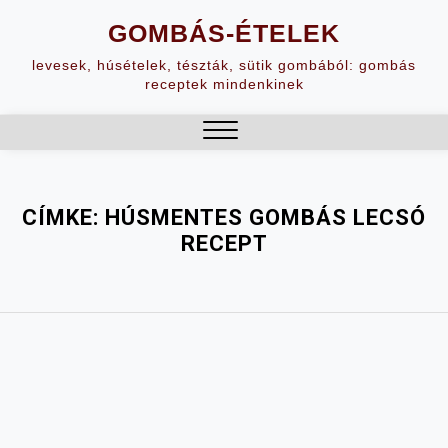
Skip
GOMBÁS-ÉTELEK
to
content
levesek, húsételek, tészták, sütik gombából: gombás
receptek mindenkinek
Close
Menu
CÍMKE:
HÚSMENTES GOMBÁS LECSÓ
RECEPT