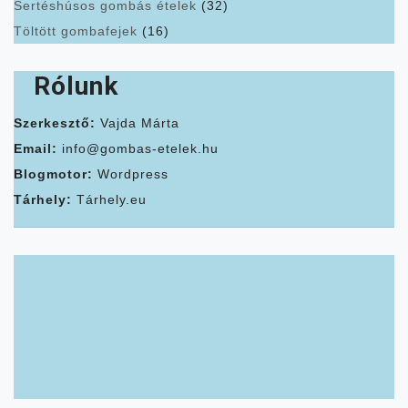
Sertéshúsos gombás ételek
(32)
Töltött gombafejek
(16)
Rólunk
Szerkesztő:
Vajda Márta
Email:
info@gombas-etelek.hu
Blogmotor:
Wordpress
Tárhely:
Tárhely.eu