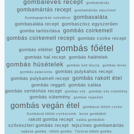
gombaleves recept
gombamártás
gombamártás recept
gombamártás tejszínnel
gombasaláta
Gombapaprikás nokedlivel
gombasaláta recept
gombaszósz egyszerűen
gombás csirkemell
gomba tartósítása
gombás csirkemell recept
gombás csirke recept
gombás főétel
gombás előétel
gombás hal recept
gombás halételek
gombás húsételek
gombás kelt tészta
gombás leves
gombás pulykahús recept
gombás palacsinta
gombás rakott étel
gombás pulykamell recept
gombás reggeli
gombás saláta
gombás sertéshús recept
gombás sós
gombás sós sütemény
gombás sütemény
gombás tojásétel
gombás vegán étel
gombával töltött csirke
Gombával töltött csirkecomb
leves gombából
rakott gomba recept
saláta gombából
szilveszteri gombás recept
tejszínes gombamártás
tojásos gomba
töltött gomba
Túróval töltött gomba