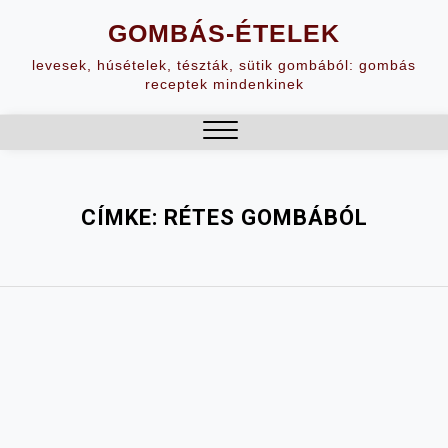
Skip
GOMBÁS-ÉTELEK
to
content
levesek, húsételek, tészták, sütik gombából: gombás
receptek mindenkinek
Close
Menu
CÍMKE:
RÉTES GOMBÁBÓL