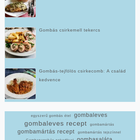
Gombás csirkemell tekercs
Gombás-tejfölös csirkecomb: A család
kedvence
gombaleves
egyszerű gombás étel
gombaleves recept
gombamártás
gombamártás recept
gombamártás tejszínnel
gombasaláta
Gombapaprikás nokedlivel