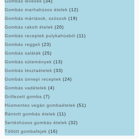
Gombás levesek
(34)
Gombás marhahúsos ételek
(12)
Gombás mártások, szószok
(19)
Gombás rakott ételek
(20)
Gombás receptek pulykahúsból
(11)
Gombás reggeli
(23)
Gombás saláták
(25)
Gombás sütemények
(13)
Gombás tésztaételek
(33)
Gombás ünnepi receptek
(24)
Gombás vadételek
(4)
Grillezett gomba
(7)
Húsmentes vegán gombaételek
(51)
Rántott gombás ételek
(11)
Sertéshúsos gombás ételek
(32)
Töltött gombafejek
(16)