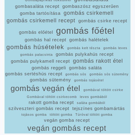
gombasaláta recept
gombaszósz egyszerűen
gombás csirkemell
gomba tartósítása
gombás csirkemell recept
gombás csirke recept
gombás főétel
gombás előétel
gombás hal recept
gombás halételek
gombás húsételek
gombás kelt tészta
gombás leves
gombás pulykahús recept
gombás palacsinta
gombás rakott étel
gombás pulykamell recept
gombás reggeli
gombás saláta
gombás sertéshús recept
gombás sós
gombás sós sütemény
gombás sütemény
gombás tojásétel
gombás vegán étel
gombával töltött csirke
Gombával töltött csirkecomb
leves gombából
rakott gomba recept
saláta gombából
szilveszteri gombás recept
tejszínes gombamártás
tojásos gomba
töltött gomba
Túróval töltött gomba
vegán gomba recept
vegán gombás recept