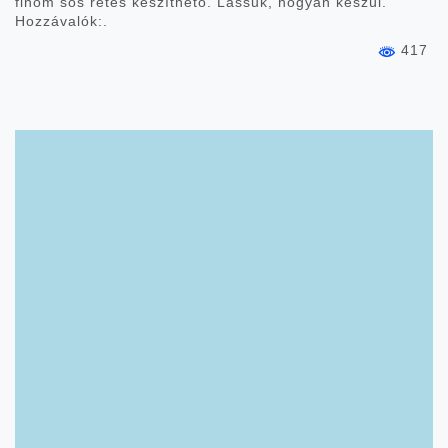
finom sós rétes készíthető. Lássuk, hogyan készül.
Hozzávalók:.
417