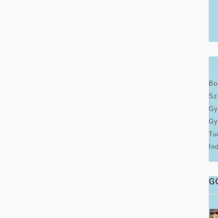
Bo
Sz
Gy
Gy
Tu
In
G