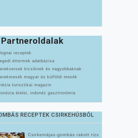
Partneroldalak
lognai receptek
egedi éttermek adatbázisa
erekversek kicsiknek és nagyobbaknak
erekmesék magyar és külföldi mesék
nézia turisztikai magazin
donézia ételei, indonéz gasztronómia
OMBÁS RECEPTEK CSIRKEHÚSBÓL
Csirkemájas-gombás rakott rizs