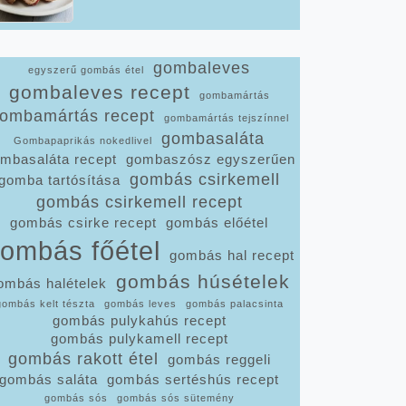
gombaleves
egyszerű gombás étel
gombaleves recept
gombamártás
ombamártás recept
gombamártás tejszínnel
gombasaláta
Gombapaprikás nokedlivel
mbasaláta recept
gombaszósz egyszerűen
gombás csirkemell
gomba tartósítása
gombás csirkemell recept
gombás csirke recept
gombás előétel
ombás főétel
gombás hal recept
gombás húsételek
ombás halételek
gombás kelt tészta
gombás leves
gombás palacsinta
gombás pulykahús recept
gombás pulykamell recept
gombás rakott étel
gombás reggeli
gombás saláta
gombás sertéshús recept
gombás sós
gombás sós sütemény