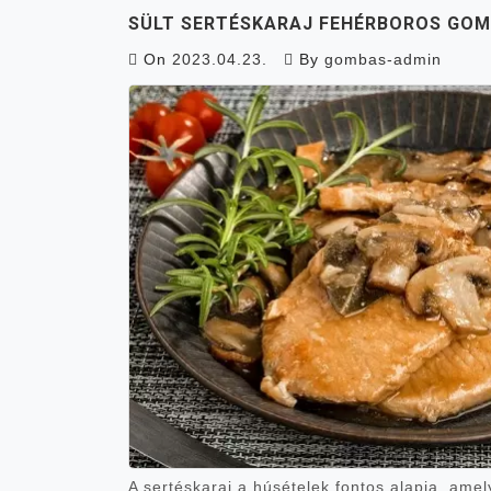
SÜLT SERTÉSKARAJ FEHÉRBOROS GO
On
2023.04.23.
By
gombas-admin
A sertéskaraj a húsételek fontos alapja, amel