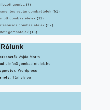
illezett gomba
(7)
smentes vegán gombaételek
(51)
ntott gombás ételek
(11)
rtéshúsos gombás ételek
(32)
ltött gombafejek
(16)
Rólunk
erkesztő:
Vajda Márta
ail:
info@gombas-etelek.hu
ogmotor:
Wordpress
rhely:
Tárhely.eu