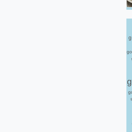
g
go
g
g