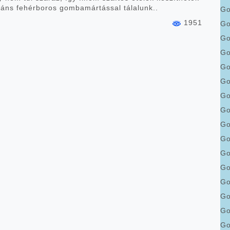
ikáns fehérboros gombamártással tálalunk..
Go
1951
Go
Go
Go
Go
Go
Go
Go
Go
Go
Go
Go
Go
Go
Go
Go