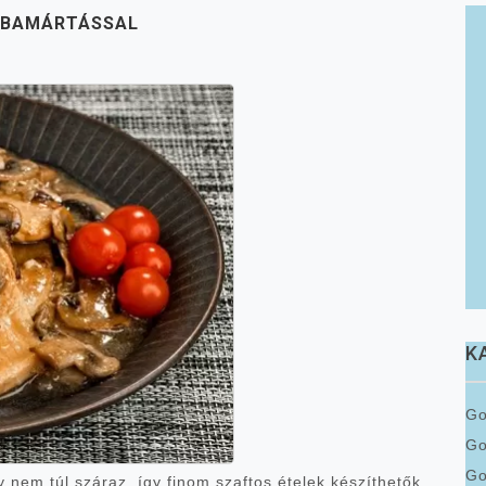
MBAMÁRTÁSSAL
K
Go
G
Go
y nem túl száraz, így finom szaftos ételek készíthetők