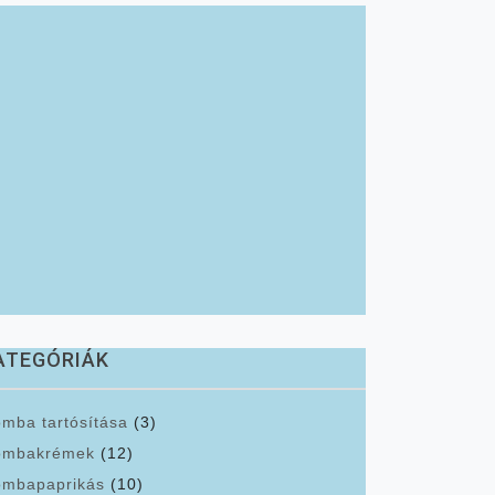
ATEGÓRIÁK
mba tartósítása
(3)
ombakrémek
(12)
mbapaprikás
(10)