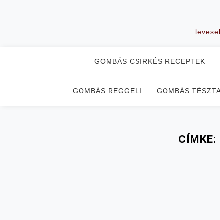
Skip
to
content
levese
GOMBÁS CSIRKÉS RECEPTEK
GOMBÁS REGGELI
GOMBÁS TÉSZT
CÍMKE: