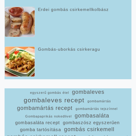
Erdei gombás csirkemellkolbász
Gombás-uborkás csirkeragu
gombaleves
egyszerű gombás étel
gombaleves recept
gombamártás
gombamártás recept
gombamártás tejszínnel
gombasaláta
Gombapaprikás nokedlivel
gombasaláta recept
gombaszósz egyszerűen
gombás csirkemell
gomba tartósítása