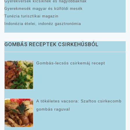
Gyerekversek kicsiknek és nagyobbaknak
Gyerekmesék magyar és külföldi mesék
Tunézia turisztikai magazin
Indonézia ételei, indonéz gasztronómia
GOMBÁS RECEPTEK CSIRKEHÚSBÓL
Gombás-lecsós csirkemáj recept
A tökéletes vacsora: Szaftos csirkecomb
gombás raguval