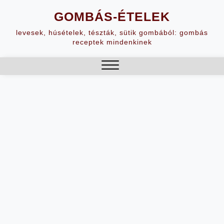
Skip
GOMBÁS-ÉTELEK
to
content
levesek, húsételek, tészták, sütik gombából: gombás
receptek mindenkinek
Close
Menu