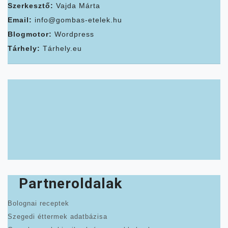
Szerkesztő:
Vajda Márta
Email:
info@gombas-etelek.hu
Blogmotor:
Wordpress
Tárhely:
Tárhely.eu
Partneroldalak
Bolognai receptek
Szegedi éttermek adatbázisa