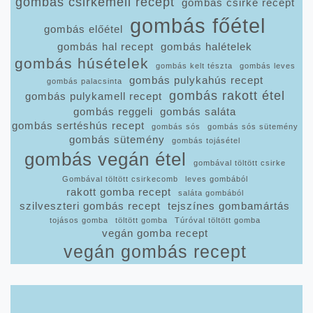
gombás csirkemell recept
gombás csirke recept
gombás főétel
gombás előétel
gombás hal recept
gombás halételek
gombás húsételek
gombás kelt tészta
gombás leves
gombás pulykahús recept
gombás palacsinta
gombás rakott étel
gombás pulykamell recept
gombás reggeli
gombás saláta
gombás sertéshús recept
gombás sós
gombás sós sütemény
gombás sütemény
gombás tojásétel
gombás vegán étel
gombával töltött csirke
Gombával töltött csirkecomb
leves gombából
rakott gomba recept
saláta gombából
szilveszteri gombás recept
tejszínes gombamártás
tojásos gomba
töltött gomba
Túróval töltött gomba
vegán gomba recept
vegán gombás recept