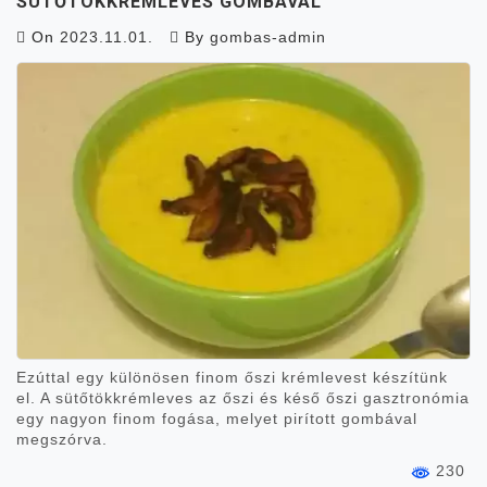
SÜTŐTÖKKRÉMLEVES GOMBÁVAL
On
2023.11.01.
By
gombas-admin
Ezúttal egy különösen finom őszi krémlevest készítünk
el. A sütőtökkrémleves az őszi és késő őszi gasztronómia
egy nagyon finom fogása, melyet pirított gombával
megszórva.
230