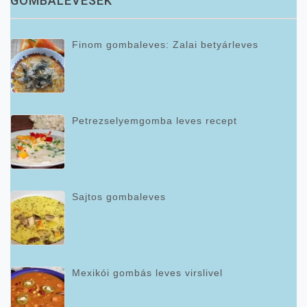
GOMBALEVESEK
Finom gombaleves: Zalai betyárleves
Petrezselyemgomba leves recept
Sajtos gombaleves
Mexikói gombás leves virslivel