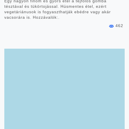
Egy nagyon finom és gyors étel a tejfölös gomba
tésztával és tükörtojással. Húsmentes étel, ezért
vegetáriánusok is fogyaszthatják ebédre vagy akár
vacsorára is. Hozzávalók:.
462