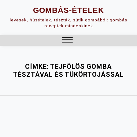
Skip
GOMBÁS-ÉTELEK
to
content
levesek, húsételek, tészták, sütik gombából: gombás
receptek mindenkinek
Close
Menu
CÍMKE:
TEJFÖLÖS GOMBA
TÉSZTÁVAL ÉS TÜKÖRTOJÁSSAL