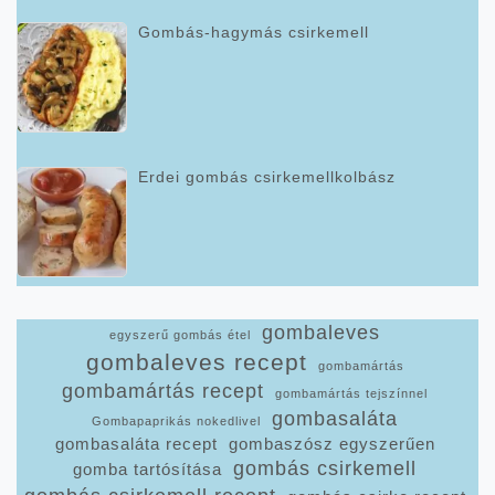
Gombás-hagymás csirkemell
Erdei gombás csirkemellkolbász
gombaleves
egyszerű gombás étel
gombaleves recept
gombamártás
gombamártás recept
gombamártás tejszínnel
gombasaláta
Gombapaprikás nokedlivel
gombasaláta recept
gombaszósz egyszerűen
gombás csirkemell
gomba tartósítása