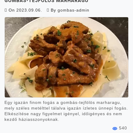
GOMBÁS-TEJFÖLÖS MARHARAGU
On
2023.09.06.
By
gombas-admin
Egy igazán finom fogás a gombás-tejfölös marharagu,
mely széles metélttel tálalva igazán ízletes ünnepi fogás.
Elkészítése nagy figyelmet igényel, időigényes és nem
kezdő háziasszonyoknak.
540