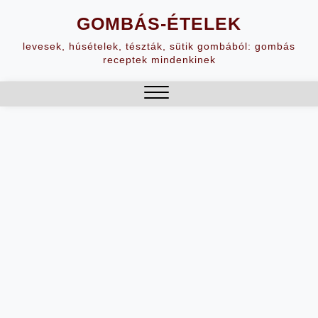
Skip
GOMBÁS-ÉTELEK
to
content
levesek, húsételek, tészták, sütik gombából: gombás
receptek mindenkinek
Close
Menu