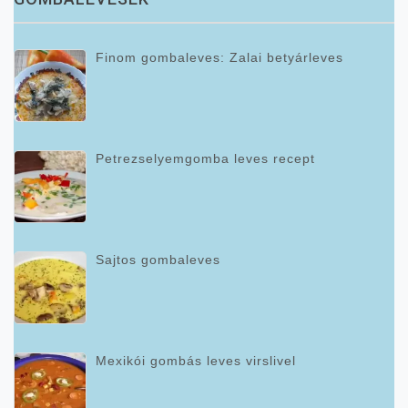
Finom gombaleves: Zalai betyárleves
Petrezselyemgomba leves recept
Sajtos gombaleves
Mexikói gombás leves virslivel