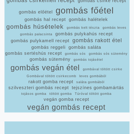
gombás csirkemell recept
gombás csirke recept
gombás főétel
gombás előétel
gombás hal recept
gombás halételek
gombás húsételek
gombás kelt tészta
gombás leves
gombás pulykahús recept
gombás palacsinta
gombás rakott étel
gombás pulykamell recept
gombás reggeli
gombás saláta
gombás sertéshús recept
gombás sós
gombás sós sütemény
gombás sütemény
gombás tojásétel
gombás vegán étel
gombával töltött csirke
Gombával töltött csirkecomb
leves gombából
rakott gomba recept
saláta gombából
szilveszteri gombás recept
tejszínes gombamártás
tojásos gomba
töltött gomba
Túróval töltött gomba
vegán gomba recept
vegán gombás recept