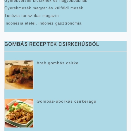
Gyerekversek kicsiknek és nagyobbaknak
Gyerekmesék magyar és külföldi mesék
Tunézia turisztikai magazin
Indonézia ételei, indonéz gasztronómia
GOMBÁS RECEPTEK CSIRKEHÚSBÓL
Arab gombás csirke
Gombás-uborkás csirkeragu