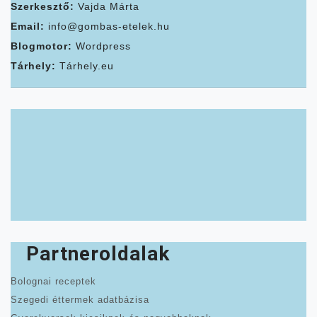
Szerkesztő:
Vajda Márta
Email:
info@gombas-etelek.hu
Blogmotor:
Wordpress
Tárhely:
Tárhely.eu
Partneroldalak
Bolognai receptek
Szegedi éttermek adatbázisa