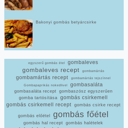
Bakonyi gombás betyárcsirke
gombaleves
egyszerű gombás étel
gombaleves recept
gombamártás
gombamártás recept
gombamártás tejszínnel
gombasaláta
Gombapaprikás nokedlivel
gombasaláta recept
gombaszósz egyszerűen
gombás csirkemell
gomba tartósítása
gombás csirkemell recept
gombás csirke recept
gombás főétel
gombás előétel
gombás hal recept
gombás halételek