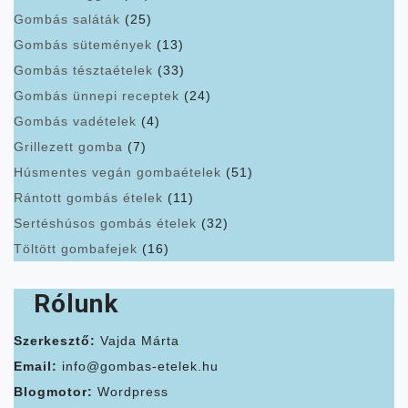
Gombás saláták
(25)
Gombás sütemények
(13)
Gombás tésztaételek
(33)
Gombás ünnepi receptek
(24)
Gombás vadételek
(4)
Grillezett gomba
(7)
Húsmentes vegán gombaételek
(51)
Rántott gombás ételek
(11)
Sertéshúsos gombás ételek
(32)
Töltött gombafejek
(16)
Rólunk
Szerkesztő:
Vajda Márta
Email:
info@gombas-etelek.hu
Blogmotor:
Wordpress