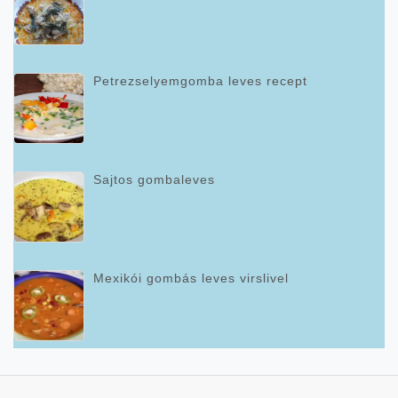
Petrezselyemgomba leves recept
Sajtos gombaleves
Mexikói gombás leves virslivel