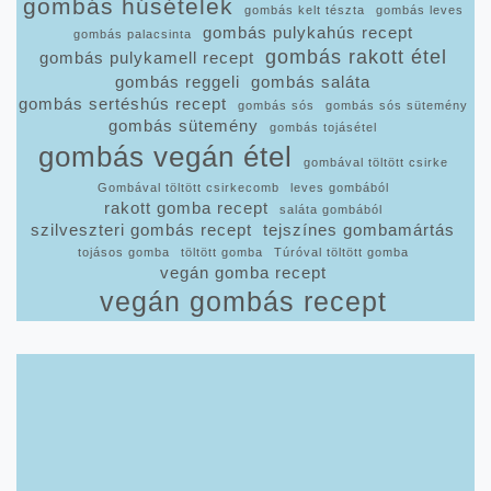
gombás húsételek
gombás kelt tészta
gombás leves
gombás pulykahús recept
gombás palacsinta
gombás rakott étel
gombás pulykamell recept
gombás reggeli
gombás saláta
gombás sertéshús recept
gombás sós
gombás sós sütemény
gombás sütemény
gombás tojásétel
gombás vegán étel
gombával töltött csirke
Gombával töltött csirkecomb
leves gombából
rakott gomba recept
saláta gombából
szilveszteri gombás recept
tejszínes gombamártás
tojásos gomba
töltött gomba
Túróval töltött gomba
vegán gomba recept
vegán gombás recept