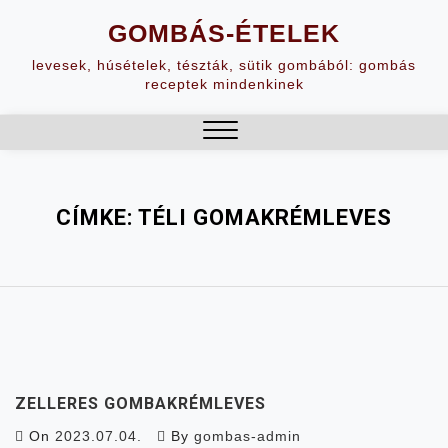
Skip
GOMBÁS-ÉTELEK
to
content
levesek, húsételek, tészták, sütik gombából: gombás
receptek mindenkinek
Close
Menu
CÍMKE:
TÉLI GOMAKRÉMLEVES
ZELLERES GOMBAKRÉMLEVES
On
2023.07.04.
By
gombas-admin