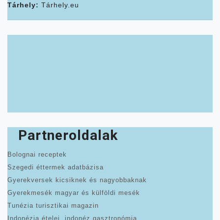
Tárhely:
Tárhely.eu
Partneroldalak
Bolognai receptek
Szegedi éttermek adatbázisa
Gyerekversek kicsiknek és nagyobbaknak
Gyerekmesék magyar és külföldi mesék
Tunézia turisztikai magazin
Indonézia ételei, indonéz gasztronómia