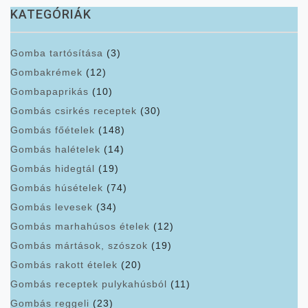
KATEGÓRIÁK
Gomba tartósítása
(3)
Gombakrémek
(12)
Gombapaprikás
(10)
Gombás csirkés receptek
(30)
Gombás főételek
(148)
Gombás halételek
(14)
Gombás hidegtál
(19)
Gombás húsételek
(74)
Gombás levesek
(34)
Gombás marhahúsos ételek
(12)
Gombás mártások, szószok
(19)
Gombás rakott ételek
(20)
Gombás receptek pulykahúsból
(11)
Gombás reggeli
(23)