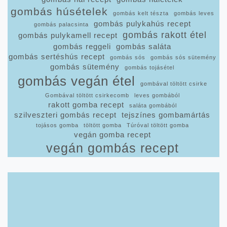
gombás húsételek
gombás kelt tészta
gombás leves
gombás pulykahús recept
gombás palacsinta
gombás rakott étel
gombás pulykamell recept
gombás reggeli
gombás saláta
gombás sertéshús recept
gombás sós
gombás sós sütemény
gombás sütemény
gombás tojásétel
gombás vegán étel
gombával töltött csirke
Gombával töltött csirkecomb
leves gombából
rakott gomba recept
saláta gombából
szilveszteri gombás recept
tejszínes gombamártás
tojásos gomba
töltött gomba
Túróval töltött gomba
vegán gomba recept
vegán gombás recept