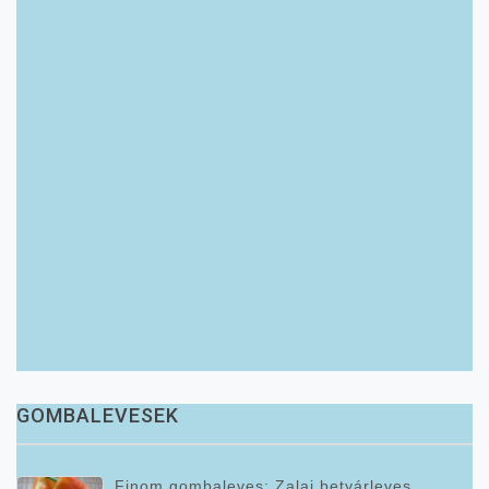
GOMBALEVESEK
Finom gombaleves: Zalai betyárleves