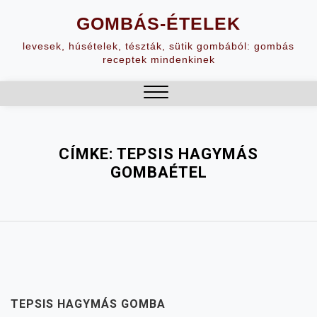
Skip
GOMBÁS-ÉTELEK
to
content
levesek, húsételek, tészták, sütik gombából: gombás
receptek mindenkinek
Close
Menu
CÍMKE:
TEPSIS HAGYMÁS
GOMBAÉTEL
TEPSIS HAGYMÁS GOMBA