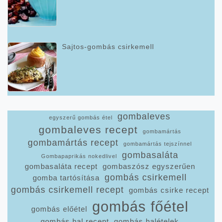
Sajtos-gombás csirkemell
gombaleves
egyszerű gombás étel
gombaleves recept
gombamártás
gombamártás recept
gombamártás tejszínnel
gombasaláta
Gombapaprikás nokedlivel
gombasaláta recept
gombaszósz egyszerűen
gombás csirkemell
gomba tartósítása
gombás csirkemell recept
gombás csirke recept
gombás főétel
gombás előétel
gombás hal recept
gombás halételek