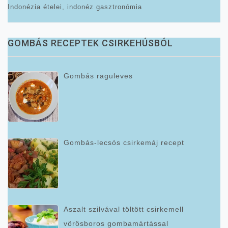
Indonézia ételei, indonéz gasztronómia
GOMBÁS RECEPTEK CSIRKEHÚSBÓL
Gombás raguleves
Gombás-lecsós csirkemáj recept
Aszalt szilvával töltött csirkemell
vörösboros gombamártással