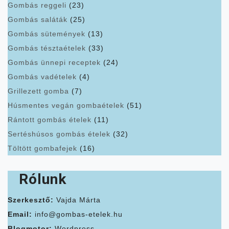
Gombás reggeli
(23)
Gombás saláták
(25)
Gombás sütemények
(13)
Gombás tésztaételek
(33)
Gombás ünnepi receptek
(24)
Gombás vadételek
(4)
Grillezett gomba
(7)
Húsmentes vegán gombaételek
(51)
Rántott gombás ételek
(11)
Sertéshúsos gombás ételek
(32)
Töltött gombafejek
(16)
Rólunk
Szerkesztő:
Vajda Márta
Email:
info@gombas-etelek.hu
Blogmotor:
Wordpress