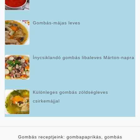
Gombás-májas leves
Ínycsiklandó gombás libaleves Márton-napra
Különleges gombás zöldségleves
csirkemájjal
Gombás receptjeink: gombapaprikás, gombás