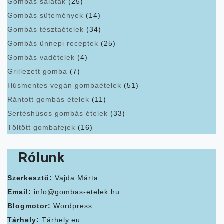
Gombás saláták
(25)
Gombás sütemények
(14)
Gombás tésztaételek
(34)
Gombás ünnepi receptek
(25)
Gombás vadételek
(4)
Grillezett gomba
(7)
Húsmentes vegán gombaételek
(51)
Rántott gombás ételek
(11)
Sertéshúsos gombás ételek
(33)
Töltött gombafejek
(16)
Rólunk
Szerkesztő:
Vajda Márta
Email:
info@gombas-etelek.hu
Blogmotor:
Wordpress
Tárhely:
Tárhely.eu