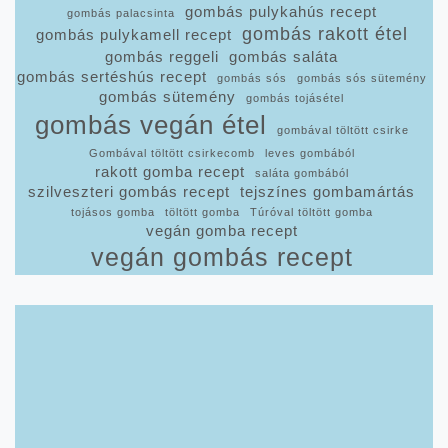
gombás pulykahús recept
gombás palacsinta
gombás rakott étel
gombás pulykamell recept
gombás reggeli
gombás saláta
gombás sertéshús recept
gombás sós
gombás sós sütemény
gombás sütemény
gombás tojásétel
gombás vegán étel
gombával töltött csirke
Gombával töltött csirkecomb
leves gombából
rakott gomba recept
saláta gombából
szilveszteri gombás recept
tejszínes gombamártás
tojásos gomba
töltött gomba
Túróval töltött gomba
vegán gomba recept
vegán gombás recept