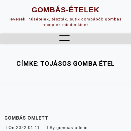
Skip
GOMBÁS-ÉTELEK
to
content
levesek, húsételek, tészták, sütik gombából: gombás
receptek mindenkinek
Close
Menu
CÍMKE:
TOJÁSOS GOMBA ÉTEL
GOMBÁS OMLETT
On
2022.01.11.
By
gombas-admin