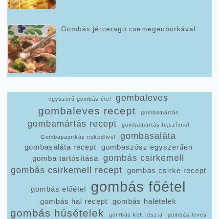
Gombás jérceragu csemegeuborkával
gombaleves
egyszerű gombás étel
gombaleves recept
gombamártás
gombamártás recept
gombamártás tejszínnel
gombasaláta
Gombapaprikás nokedlivel
gombasaláta recept
gombaszósz egyszerűen
gombás csirkemell
gomba tartósítása
gombás csirkemell recept
gombás csirke recept
gombás főétel
gombás előétel
gombás hal recept
gombás halételek
gombás húsételek
gombás kelt tészta
gombás leves