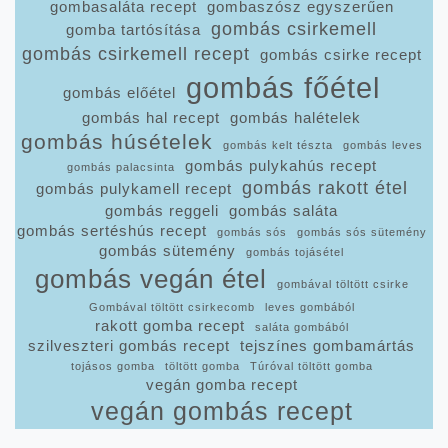
gombasaláta recept
gombaszósz egyszerűen
gombás csirkemell
gomba tartósítása
gombás csirkemell recept
gombás csirke recept
gombás főétel
gombás előétel
gombás hal recept
gombás halételek
gombás húsételek
gombás kelt tészta
gombás leves
gombás pulykahús recept
gombás palacsinta
gombás rakott étel
gombás pulykamell recept
gombás reggeli
gombás saláta
gombás sertéshús recept
gombás sós
gombás sós sütemény
gombás sütemény
gombás tojásétel
gombás vegán étel
gombával töltött csirke
Gombával töltött csirkecomb
leves gombából
rakott gomba recept
saláta gombából
szilveszteri gombás recept
tejszínes gombamártás
tojásos gomba
töltött gomba
Túróval töltött gomba
vegán gomba recept
vegán gombás recept