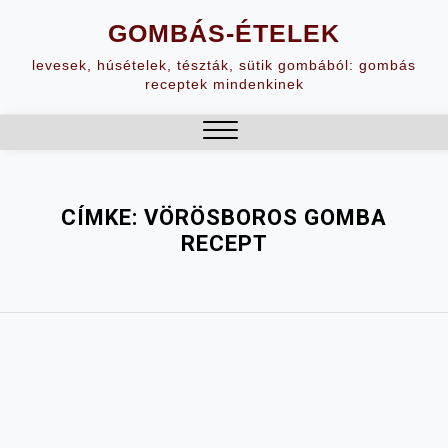
Skip
GOMBÁS-ÉTELEK
to
content
levesek, húsételek, tészták, sütik gombából: gombás
receptek mindenkinek
Close
Menu
CÍMKE:
VÖRÖSBOROS GOMBA
RECEPT