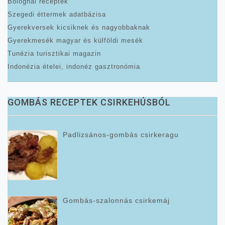
Bolognai receptek
Szegedi éttermek adatbázisa
Gyerekversek kicsiknek és nagyobbaknak
Gyerekmesék magyar és külföldi mesék
Tunézia turisztikai magazin
Indonézia ételei, indonéz gasztronómia
GOMBÁS RECEPTEK CSIRKEHÚSBÓL
Padlizsános-gombás csirkeragu
Gombás-szalonnás csirkemáj