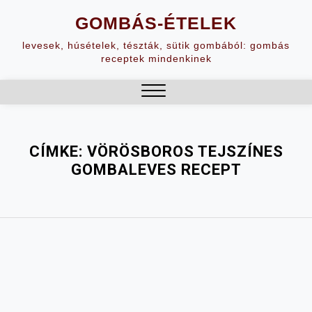
Skip
GOMBÁS-ÉTELEK
to
content
levesek, húsételek, tészták, sütik gombából: gombás
receptek mindenkinek
Close
Menu
CÍMKE:
VÖRÖSBOROS TEJSZÍNES
GOMBALEVES RECEPT