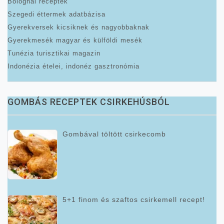
Bolognai receptek
Szegedi éttermek adatbázisa
Gyerekversek kicsiknek és nagyobbaknak
Gyerekmesék magyar és külföldi mesék
Tunézia turisztikai magazin
Indonézia ételei, indonéz gasztronómia
GOMBÁS RECEPTEK CSIRKEHÚSBÓL
Gombával töltött csirkecomb
5+1 finom és szaftos csirkemell recept!