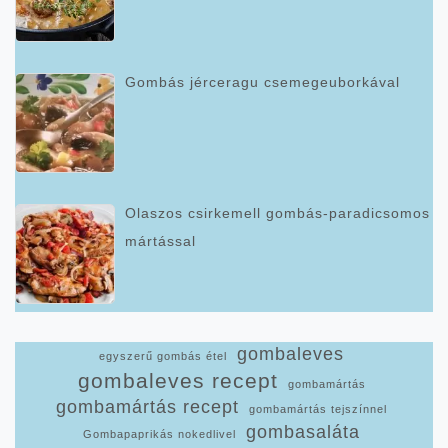
Gombás jérceragu csemegeuborkával
Olaszos csirkemell gombás-paradicsomos
mártással
gombaleves
egyszerű gombás étel
gombaleves recept
gombamártás
gombamártás recept
gombamártás tejszínnel
gombasaláta
Gombapaprikás nokedlivel