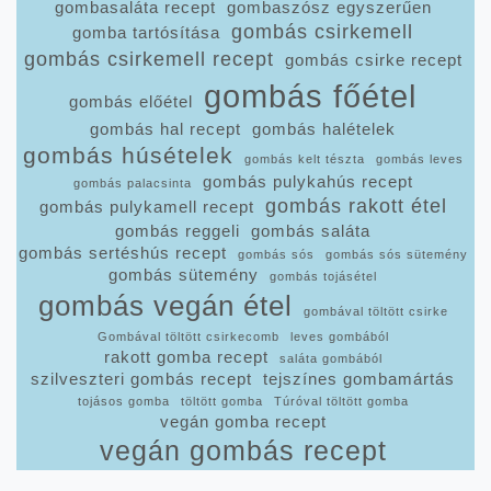
gombasaláta recept
gombaszósz egyszerűen
gombás csirkemell
gomba tartósítása
gombás csirkemell recept
gombás csirke recept
gombás főétel
gombás előétel
gombás hal recept
gombás halételek
gombás húsételek
gombás kelt tészta
gombás leves
gombás pulykahús recept
gombás palacsinta
gombás rakott étel
gombás pulykamell recept
gombás reggeli
gombás saláta
gombás sertéshús recept
gombás sós
gombás sós sütemény
gombás sütemény
gombás tojásétel
gombás vegán étel
gombával töltött csirke
Gombával töltött csirkecomb
leves gombából
rakott gomba recept
saláta gombából
szilveszteri gombás recept
tejszínes gombamártás
tojásos gomba
töltött gomba
Túróval töltött gomba
vegán gomba recept
vegán gombás recept