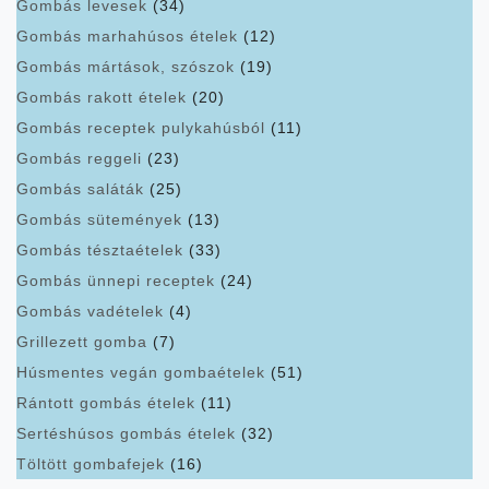
Gombás levesek
(34)
Gombás marhahúsos ételek
(12)
Gombás mártások, szószok
(19)
Gombás rakott ételek
(20)
Gombás receptek pulykahúsból
(11)
Gombás reggeli
(23)
Gombás saláták
(25)
Gombás sütemények
(13)
Gombás tésztaételek
(33)
Gombás ünnepi receptek
(24)
Gombás vadételek
(4)
Grillezett gomba
(7)
Húsmentes vegán gombaételek
(51)
Rántott gombás ételek
(11)
Sertéshúsos gombás ételek
(32)
Töltött gombafejek
(16)