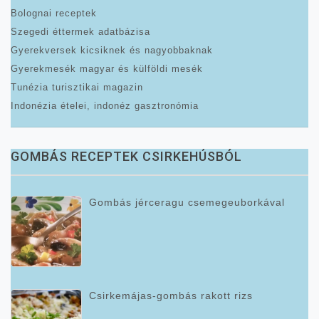
Bolognai receptek
Szegedi éttermek adatbázisa
Gyerekversek kicsiknek és nagyobbaknak
Gyerekmesék magyar és külföldi mesék
Tunézia turisztikai magazin
Indonézia ételei, indonéz gasztronómia
GOMBÁS RECEPTEK CSIRKEHÚSBÓL
Gombás jérceragu csemegeuborkával
Csirkemájas-gombás rakott rizs