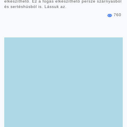
elkészíthető. Ez a fogás elkészíthető persze szárnyasból
és sertéshúsból is. Lássuk az.
760