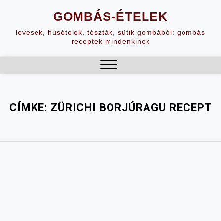
Skip
GOMBÁS-ÉTELEK
to
content
levesek, húsételek, tészták, sütik gombából: gombás
receptek mindenkinek
Close
Menu
CÍMKE:
ZÜRICHI BORJÚRAGU RECEPT