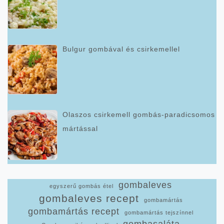
Bulgur gombával és csirkemellel
Olaszos csirkemell gombás-paradicsomos
mártással
gombaleves
egyszerű gombás étel
gombaleves recept
gombamártás
gombamártás recept
gombamártás tejszínnel