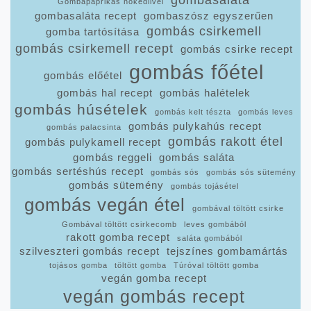
gombasaláta
Gombapaprikás nokedlivel
gombasaláta recept
gombaszósz egyszerűen
gombás csirkemell
gomba tartósítása
gombás csirkemell recept
gombás csirke recept
gombás főétel
gombás előétel
gombás hal recept
gombás halételek
gombás húsételek
gombás kelt tészta
gombás leves
gombás pulykahús recept
gombás palacsinta
gombás rakott étel
gombás pulykamell recept
gombás reggeli
gombás saláta
gombás sertéshús recept
gombás sós
gombás sós sütemény
gombás sütemény
gombás tojásétel
gombás vegán étel
gombával töltött csirke
Gombával töltött csirkecomb
leves gombából
rakott gomba recept
saláta gombából
szilveszteri gombás recept
tejszínes gombamártás
tojásos gomba
töltött gomba
Túróval töltött gomba
vegán gomba recept
vegán gombás recept